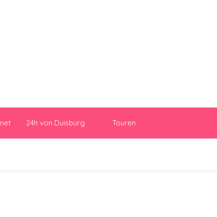
.net
24h von Duisburg
Touren