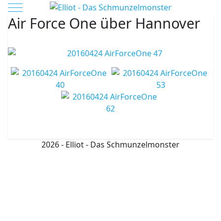
Mobile Menu Toggle
Air Force One über Hannover
Vorheriger Beitrag: Mittelalterlich Phantasie Spectaculum - R
Nächster Bei
Zurück
Weiter
2026 - Elliot - Das Schmunzelmonster